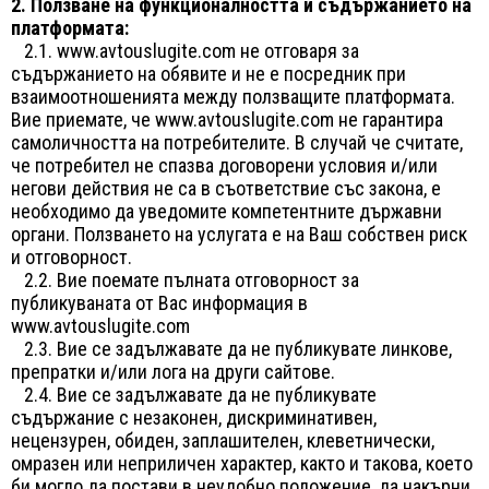
2. Ползване на функционалността и съдържанието на
платформата:
2.1. www.avtouslugite.com не отговаря за
съдържанието на обявите и не е посредник при
взаимоотношенията между ползващите платформата.
Вие приемате, че www.avtouslugite.com не гарантира
самоличността на потребителите. В случай че считате,
че потребител не спазва договорени условия и/или
негови действия не са в съответствие със закона, е
необходимо да уведомите компетентните държавни
органи. Ползването на услугата е на Ваш собствен риск
и отговорност.
2.2. Вие поемате пълната отговорност за
публикуваната от Вас информация в
www.avtouslugite.com
2.3. Вие се задължавате да не публикувате линкове,
препратки и/или лога на други сайтове.
2.4. Вие се задължавате да не публикувате
съдържание с незаконен, дискриминативен,
нецензурен, обиден, заплашителен, клеветнически,
омразен или неприличен характер, както и такова, което
би могло да постави в неудобно положение, да накърни