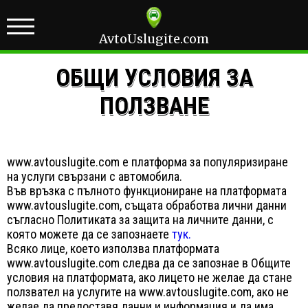
AvtoUslugite.com
ОБЩИ УСЛОВИЯ ЗА
ПОЛЗВАНЕ
www.avtouslugite.com е платформа за популяризиране
на услуги свързани с автомобила.
Във връзка с пълното функциониране на платформата
www.avtouslugite.com, същата обработва лични данни
съгласно Политиката за защита на личните данни, с
която можете да се запознаете
тук.
Всяко лице, което използва платформата
www.avtouslugite.com следва да се запознае в Общите
условия на платформата, ако лицето не желае да стане
ползвател на услугите на www.avtouslugite.com, ако не
желае да предоставя данни и информация и да има