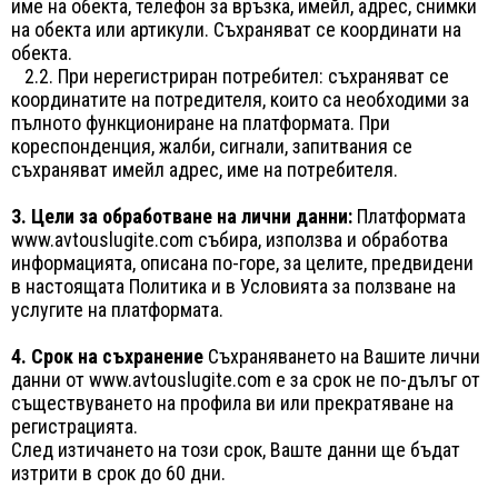
име на обекта, телефон за връзка, имейл, адрес, снимки
на обекта или артикули. Съхраняват се координати на
обекта.
2.2. При нерегистриран потребител: съхраняват се
координатите на потредителя, които са необходими за
пълното функциониране на платформата. При
кореспонденция, жалби, сигнали, запитвания се
съхраняват имейл адрес, име на потребителя.
3. Цели за обработване на лични данни:
Платформата
www.avtouslugite.com събира, използва и обработва
информацията, описана по-горе, за целите, предвидени
в настоящата Политика и в Условията за ползване на
услугите на платформата.
4. Срок на съхранение
Съхраняването на Вашите лични
данни от www.avtouslugite.com е за срок не по-дълъг от
съществуването на профила ви или прекратяване на
регистрацията.
След изтичането на този срок, Ваште данни ще бъдат
изтрити в срок до 60 дни.