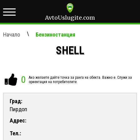
AvtoUslugite.com
\
Начало
Бензиностанция
SHELL
0
Ако желаете дайте точка за ранга на обекта. Важно е. Служи за
ориентация на потребителите.
Град:
Пирдоп
Адрес:
Тел.: