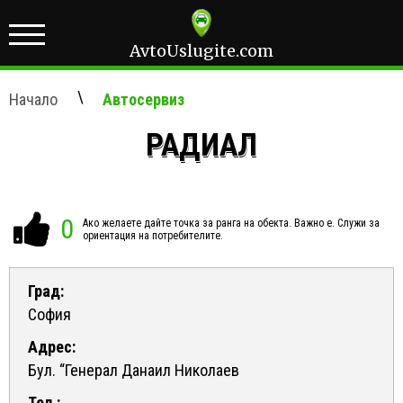
AvtoUslugite.com
\
Начало
Автосервиз
РАДИАЛ
0
Ако желаете дайте точка за ранга на обекта. Важно е. Служи за
ориентация на потребителите.
Град:
София
Адрес:
Бул. “Генерал Данаил Николаев
Тел.: