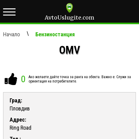
AvtoUslugite.com
\
Начало
Бензиностанция
OMV
0
Ако желаете дайте точка за ранга на обекта. Важно е. Служи за
ориентация на потребителите.
Град:
Пловдив
Адрес:
Ring Road
Тел.: