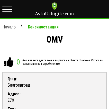
AvtoUslugite.com
\
Начало
Бензиностанция
OMV
0
Ако желаете дайте точка за ранга на обекта. Важно е. Служи за
ориентация на потребителите.
Град:
Благоевград
Адрес:
E79
Тел.: