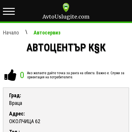
AvtoUslugite.com
\
Начало
Автосервиз
АВТОЦЕНТЪР К§К
0
Ако желаете дайте точка за ранга на обекта. Важно е. Служи за
ориентация на потребителите.
Град:
Враца
Адрес:
ОКОЛЧИЦА 62
Тел.: