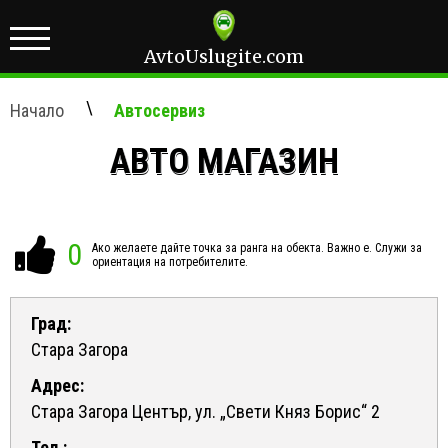
AvtoUslugite.com
\
Начало
Автосервиз
АВТО МАГАЗИН
0
Ако желаете дайте точка за ранга на обекта. Важно е. Служи за
ориентация на потребителите.
Град:
Стара Загора
Адрес:
Стара Загора Център, ул. „Свети Княз Борис“ 2
Тел.: